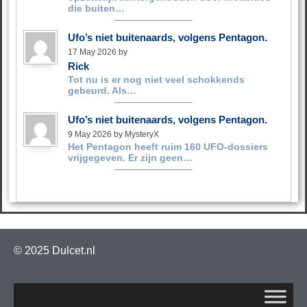
die buiten…
Ufo’s niet buitenaards, volgens Pentagon.
17 May 2026 by
Rick
Tot nu is er nog niet veel schokkends
gebeurd. Als…
Ufo’s niet buitenaards, volgens Pentagon.
9 May 2026 by MysteryX
Het Pentagon heeft ruim 160 UFO‑dossiers
vrijgegeven. Er zijn geen…
© 2025 Dulcet.nl