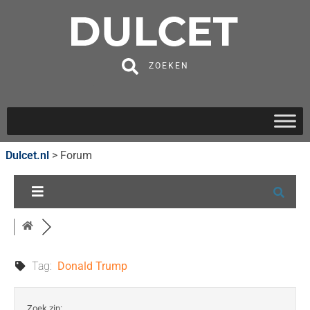
ZOEKEN
Dulcet.nl
>
Forum
Tag:
Donald Trump
Zoek zin: