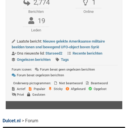
2,774
1
Berichten
Online
19
Leden
Laatste bericht:
Nieuwe gelekte Amerikaanse militaire
beelden tonen snel bewegend UFO‑object boven Syrië
Ons nieuwste lid:
Starseed2
Recente berichten
Ongelezen berichten
Tags
Forum iconen:
Forum bevat geen ongelezen berichten
Forum bevat ongelezen berichten
Onderwerp pictogrammen:
Niet beantwoord
Beantwoord
Actief
Populair
Sticky
Afgekeurd
Opgelost
Privé
Gesloten
Dulcet.nl
>
Forum