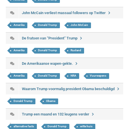
John McCain verliest massaal followers op Twitter
Amerika
Donald Trump
John McCain
De fratsen van “President” Trump
Amerika
Donald Trump
Rusland
De Amerikaanse wapen-gekte.
Amerika
Donald Trump
NRA
Vuurwapens
Waarom Trump voormalig president Obama beschuldigd
Donald Trump
Obama
Trump een maand en 132 leugens verder
alternative facts
Donald Trump
witte huis