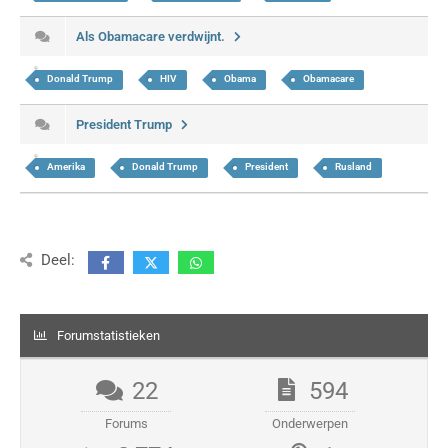
Als Obamacare verdwijnt.
Donald Trump
HIV
Obama
Obamacare
President Trump
Amerika
Donald Trump
President
Rusland
Deel:
Forumstatistieken
22
594
Forums
Onderwerpen