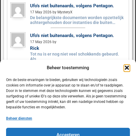
Ufo’s niet buitenaards, volgens Pentagon.
17 May 2026 by MysteryX
De belangrijkste documenten worden opzettelijk
achtergehouden door instanties die buiten…
Ufo’s niet buitenaards, volgens Pentagon.
17 May 2026 by
Rick
Tot nu is er nog niet veel schokkends gebeurd.
Als…
Beheer toestemming
Ufo’s niet buitenaards, volgens Pentagon.
9 May 2026 by MysteryX
Om de beste ervaringen te bieden, gebruiken wij technologieën zoals
Het Pentagon heeft ruim 160 UFO‑dossiers
cookies om informatie over je apparaat op te slaan en/of te raadplegen.
vrijgegeven. Er zijn geen…
Door in te stemmen met deze technologieën kunnen wij gegevens zoals
surfgedrag of unieke ID's op deze site verwerken. Als je geen toestemming
geeft of uw toestemming intrekt, kan dit een nadelige invloed hebben op
bepaalde functies en mogelijkheden.
Beheer diensten
© 2025 Dulcet.nl
Accepteren