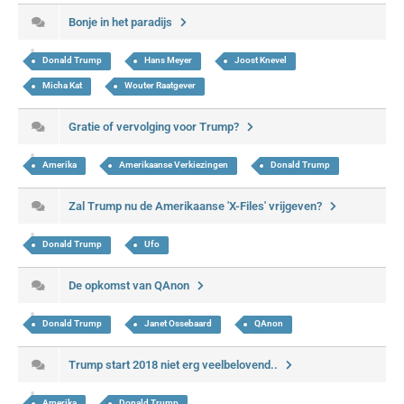
Bonje in het paradijs
Donald Trump
Hans Meyer
Joost Knevel
Micha Kat
Wouter Raatgever
Gratie of vervolging voor Trump?
Amerika
Amerikaanse Verkiezingen
Donald Trump
Zal Trump nu de Amerikaanse 'X-Files' vrijgeven?
Donald Trump
Ufo
De opkomst van QAnon
Donald Trump
Janet Ossebaard
QAnon
Trump start 2018 niet erg veelbelovend..
Amerika
Donald Trump