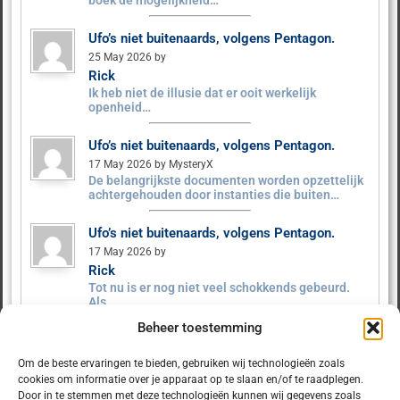
boek de mogelijkheid…
Ufo’s niet buitenaards, volgens Pentagon.
25 May 2026 by
Rick
Ik heb niet de illusie dat er ooit werkelijk
openheid…
Ufo’s niet buitenaards, volgens Pentagon.
17 May 2026 by MysteryX
De belangrijkste documenten worden opzettelijk
achtergehouden door instanties die buiten…
Ufo’s niet buitenaards, volgens Pentagon.
17 May 2026 by
Rick
Tot nu is er nog niet veel schokkends gebeurd.
Als…
Beheer toestemming
Ufo’s niet buitenaards, volgens Pentagon.
9 May 2026 by MysteryX
Om de beste ervaringen te bieden, gebruiken wij technologieën zoals
Het Pentagon heeft ruim 160 UFO‑dossiers
cookies om informatie over je apparaat op te slaan en/of te raadplegen.
vrijgegeven. Er zijn geen…
Door in te stemmen met deze technologieën kunnen wij gegevens zoals