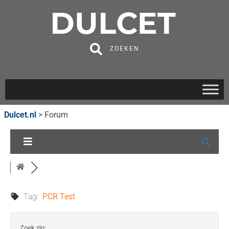
ZOEKEN
Dulcet.nl
>
Forum
Tag:
PCR Test
Zoek zin: