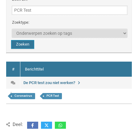
Zoektype:
#
Berichttitel
De PCR test zou niet werken?
Coronavirus
PCR Test
Deel: