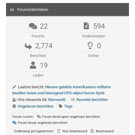
Forumstatistieken
22
594
Forums
Onderwerpen
2,774
0
Berichten
Online
19
Leden
Laatste bericht:
Nieuwe gelekte Amerikaanse militaire
beelden tonen snel bewegend UFO‑object boven Syrië
Ons nieuwste lid:
Starseed2
Recente berichten
Ongelezen berichten
Tags
Forum iconen:
Forum bevat geen ongelezen berichten
Forum bevat ongelezen berichten
Onderwerp pictogrammen:
Niet beantwoord
Beantwoord