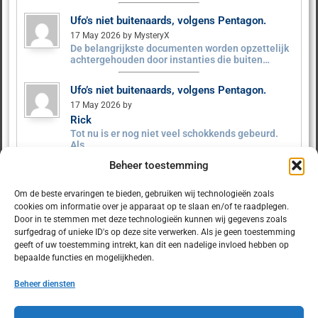
Ufo’s niet buitenaards, volgens Pentagon.
17 May 2026 by MysteryX
De belangrijkste documenten worden opzettelijk
achtergehouden door instanties die buiten…
Ufo’s niet buitenaards, volgens Pentagon.
17 May 2026 by
Rick
Tot nu is er nog niet veel schokkends gebeurd.
Als…
Beheer toestemming
Ufo’s niet buitenaards, volgens Pentagon.
9 May 2026 by MysteryX
Om de beste ervaringen te bieden, gebruiken wij technologieën zoals
Het Pentagon heeft ruim 160 UFO‑dossiers
cookies om informatie over je apparaat op te slaan en/of te raadplegen.
vrijgegeven. Er zijn geen…
Door in te stemmen met deze technologieën kunnen wij gegevens zoals
surfgedrag of unieke ID's op deze site verwerken. Als je geen toestemming
geeft of uw toestemming intrekt, kan dit een nadelige invloed hebben op
bepaalde functies en mogelijkheden.
Beheer diensten
© 2025 Dulcet.nl