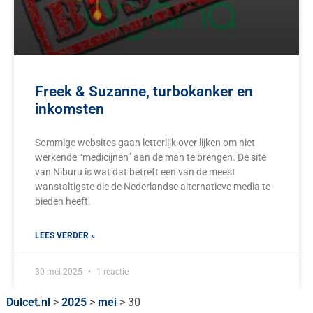
Freek & Suzanne, turbokanker en
inkomsten
Sommige websites gaan letterlijk over lijken om niet
werkende “medicijnen” aan de man te brengen. De site
van Niburu is wat dat betreft een van de meest
wanstaltigste die de Nederlandse alternatieve media te
bieden heeft.
LEES VERDER »
30 mei 2025
1 reactie
Dulcet.nl
>
2025
>
mei
>
30