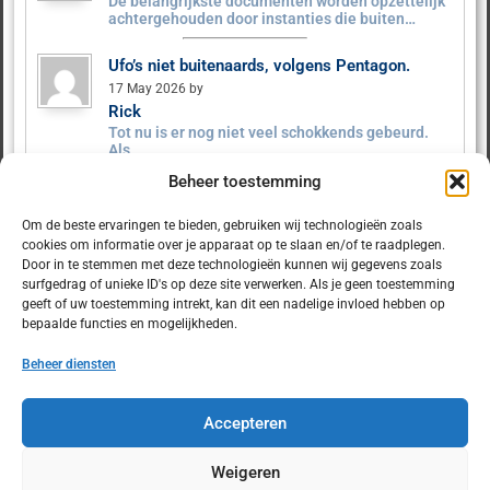
De belangrijkste documenten worden opzettelijk
achtergehouden door instanties die buiten…
Ufo’s niet buitenaards, volgens Pentagon.
17 May 2026 by
Rick
Tot nu is er nog niet veel schokkends gebeurd.
Als…
Beheer toestemming
Ufo’s niet buitenaards, volgens Pentagon.
9 May 2026 by MysteryX
Om de beste ervaringen te bieden, gebruiken wij technologieën zoals
Het Pentagon heeft ruim 160 UFO‑dossiers
cookies om informatie over je apparaat op te slaan en/of te raadplegen.
vrijgegeven. Er zijn geen…
Door in te stemmen met deze technologieën kunnen wij gegevens zoals
surfgedrag of unieke ID's op deze site verwerken. Als je geen toestemming
geeft of uw toestemming intrekt, kan dit een nadelige invloed hebben op
bepaalde functies en mogelijkheden.
Beheer diensten
© 2025 Dulcet.nl
Accepteren
Weigeren