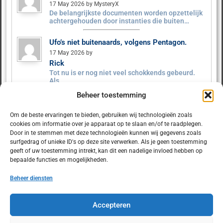
17 May 2026 by MysteryX
De belangrijkste documenten worden opzettelijk
achtergehouden door instanties die buiten…
Ufo’s niet buitenaards, volgens Pentagon.
17 May 2026 by
Rick
Tot nu is er nog niet veel schokkends gebeurd.
Als…
Beheer toestemming
Ufo’s niet buitenaards, volgens Pentagon.
9 May 2026 by MysteryX
Om de beste ervaringen te bieden, gebruiken wij technologieën zoals
Het Pentagon heeft ruim 160 UFO‑dossiers
cookies om informatie over je apparaat op te slaan en/of te raadplegen.
vrijgegeven. Er zijn geen…
Door in te stemmen met deze technologieën kunnen wij gegevens zoals
surfgedrag of unieke ID's op deze site verwerken. Als je geen toestemming
geeft of uw toestemming intrekt, kan dit een nadelige invloed hebben op
bepaalde functies en mogelijkheden.
Beheer diensten
© 2025 Dulcet.nl
Accepteren