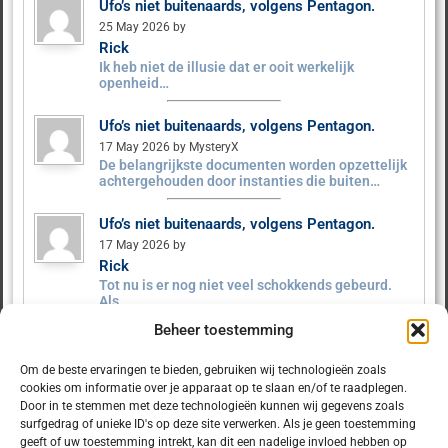
Ufo’s niet buitenaards, volgens Pentagon.
25 May 2026 by
Rick
Ik heb niet de illusie dat er ooit werkelijk
openheid…
Ufo’s niet buitenaards, volgens Pentagon.
17 May 2026 by MysteryX
De belangrijkste documenten worden opzettelijk
achtergehouden door instanties die buiten…
Ufo’s niet buitenaards, volgens Pentagon.
17 May 2026 by
Rick
Tot nu is er nog niet veel schokkends gebeurd.
Als…
Beheer toestemming
Ufo’s niet buitenaards, volgens Pentagon.
9 May 2026 by MysteryX
Om de beste ervaringen te bieden, gebruiken wij technologieën zoals
Het Pentagon heeft ruim 160 UFO‑dossiers
cookies om informatie over je apparaat op te slaan en/of te raadplegen.
vrijgegeven. Er zijn geen…
Door in te stemmen met deze technologieën kunnen wij gegevens zoals
surfgedrag of unieke ID's op deze site verwerken. Als je geen toestemming
geeft of uw toestemming intrekt, kan dit een nadelige invloed hebben op