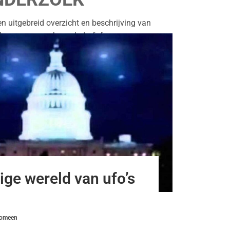
en uitgebreid overzicht en beschrijving van
 kern en oorzaak van het ufofenomeen.
ge wereld van ufo’s
nomeen