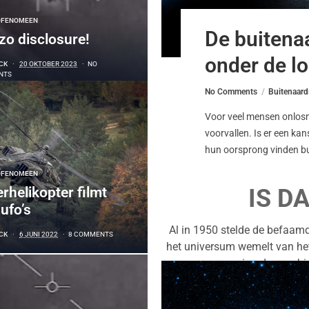
OFENOMEEN
De buitena
o disclosure!
onder de l
CK
20 OKTOBER 2023
NO
NTS
No Comments
Buitenaard
Voor veel mensen onlosm
voorvallen. Is er een ka
hun oorsprong vinden b
OFENOMEEN
rhelikopter filmt
IS D
 ufo’s
Al in 1950 stelde de befaamd
CK
6 JUNI 2022
8 COMMENTS
het universum wemelt van het
ging de geschi