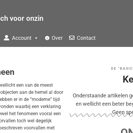
sch voor onzin
Account
Over
Contact
DE "BASI
meen
Ke
 wellicht een van de meest
bjecten aan de hemel al door
Onderstaande artikelen ge
ebben er in de “moderne” tijd
en wellicht een beter be
vonden waarbij een verklaring
Geen spec
ewel het fenomeen vooral een
rvallen toch wel degelijk
 beschreven voorvallen met
O