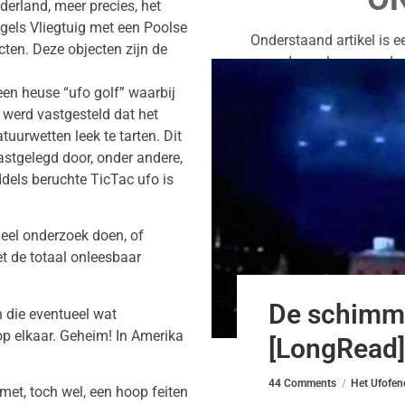
erland, meer precies, het
gels Vliegtuig met een Poolse
Onderstaand artikel is e
en. Deze objecten zijn de
onderzoeken naar de
een heuse “ufo golf” waarbij
werd vastgesteld dat het
urwetten leek te tarten. Dit
stgelegd door, onder andere,
els beruchte TicTac ufo is
eel onderzoek doen, of
t de totaal onleesbaar
De schimmi
 die eventueel wat
p elkaar. Geheim! In Amerika
[LongRead]
44 Comments
Het Ufofe
met, toch wel, een hoop feiten