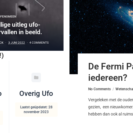
OFENOMEEN
lige uitleg ufo-
vallen in beeld.
CK
3 JUNI 2022
4 COMMENTS
!)
De Fermi P
iedereen?
No Comments
Wetenscha
o
Overig Ufo
Vergeleken met de ouderd
gezien, een nieuwkomer.
Laatst geüpdatet: 28
november 2023
hebben dan ook al ruims