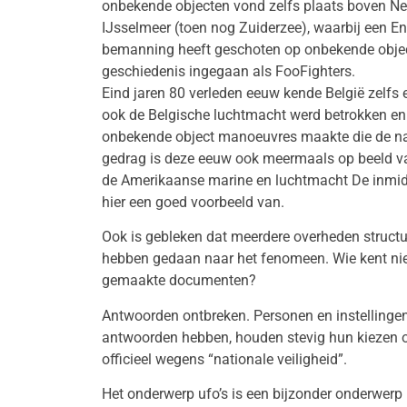
onbekende objecten vond zelfs plaats boven Ned
IJsselmeer (toen nog Zuiderzee), waarbij een En
bemanning heeft geschoten op onbekende object
geschiedenis ingegaan als FooFighters.
Eind jaren 80 verleden eeuw kende België zelfs 
ook de Belgische luchtmacht werd betrokken en 
onbekende object manoeuvres maakte die de natu
gedrag is deze eeuw ook meermaals op beeld va
de Amerikaanse marine en luchtmacht De inmidd
hier een goed voorbeeld van.
Ook is gebleken dat meerdere overheden structu
hebben gedaan naar het fenomeen. Wie kent nie
gemaakte documenten?
Antwoorden ontbreken. Personen en instellingen
antwoorden hebben, houden stevig hun kiezen o
officieel wegens “nationale veiligheid”.
Het onderwerp ufo’s is een bijzonder onderwerp 