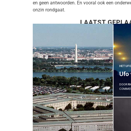
en geen antwoorden. En vooral ook een onderw
onzin rondgaat.
LAATST GEPLA
HET UF
Ufo
DOOR
RI
COMME