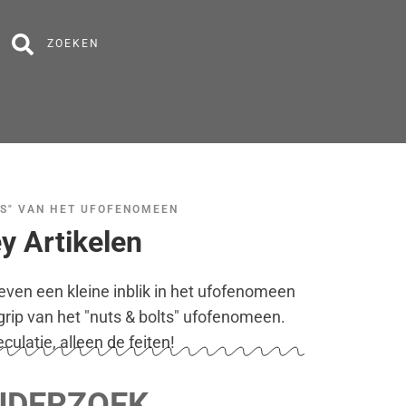
ZOEKEN
CS" VAN HET UFOFENOMEEN
y Artikelen
ven een kleine inblik in het ufofenomeen
grip van het "nuts & bolts" ufofenomeen.
ulatie, alleen de feiten!
NDERZOEK