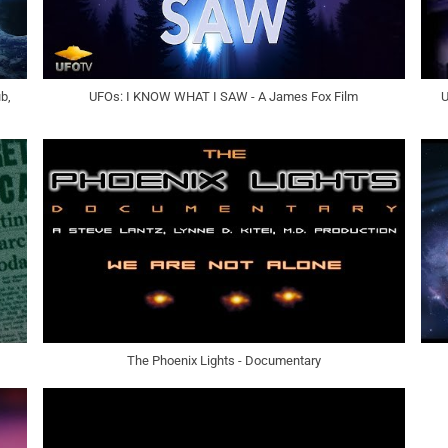
b,
UFOs: I KNOW WHAT I SAW - A James Fox Film
U
The Phoenix Lights - Documentary