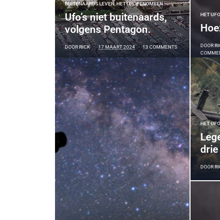
BUITENAARDS LEVEN
,
HET UFOFENOMEEN
Ufo’s niet buitenaards,
HET UF
Hoez
volgens Pentagon.
DOOR
RI
DOOR
RICK
17 MAART 2024
13 COMMENTS
COMME
HET UF
Lege
drie
DOOR
RI