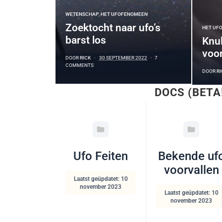
WETENSCHAP
,
HET UFOFENOMEEN
Zoektocht naar ufo’s
HET UF
barst los
Knul
voor
DOOR
RICK
30 SEPTEMBER 2022
7
COMMENTS
DOOR
RI
DOCS (BETA
Ufo Feiten
Bekende uf
voorvallen
Laatst geüpdatet: 10
november 2023
Laatst geüpdatet: 10
november 2023