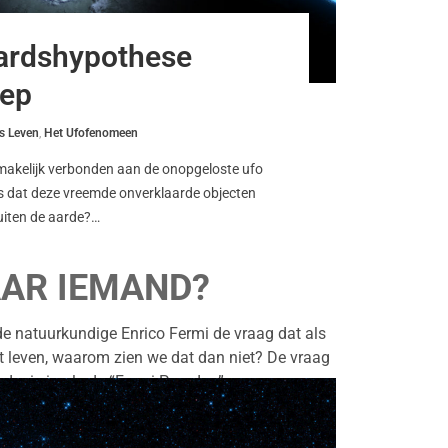
ardshypothese
oep
s Leven
,
Het Ufofenomeen
akelijk verbonden aan de onopgeloste ufo
ns dat deze vreemde onverklaarde objecten
uiten de aarde?…
AAR IEMAND?
e natuurkundige Enrico Fermi de vraag dat als
 leven, waarom zien we dat dan niet? De vraag
edenis in als de “Fermi Paradox”.