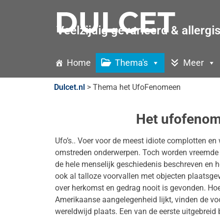
Veelzijdig gevarieerd & allergi
Home
Thema's
Meer
Dulcet.nl
>
Thema het UfoFenomeen
Het ufofeno
Ufo’s.. Voer voor de meest idiote complotten en
omstreden onderwerpen. Toch worden vreemde o
de hele menselijk geschiedenis beschreven en h
ook al talloze voorvallen met objecten plaatsge
over herkomst en gedrag nooit is gevonden. Ho
Amerikaanse aangelegenheid lijkt, vinden de voo
wereldwijd plaats. Een van de eerste uitgebreid