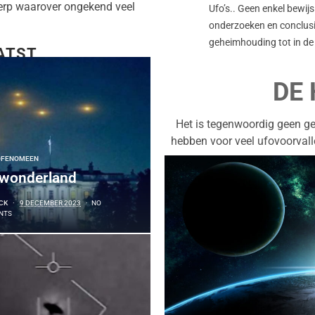
erp waarover ongekend veel
Ufo’s.. Geen enkel bewij
onderzoeken en conclusi
geheimhouding tot in de
ATST
DE
Het is tegenwoordig geen g
hebben voor veel ufovoorvall
OFENOMEEN
 wonderland
CK
9 DECEMBER 2023
NO
NTS