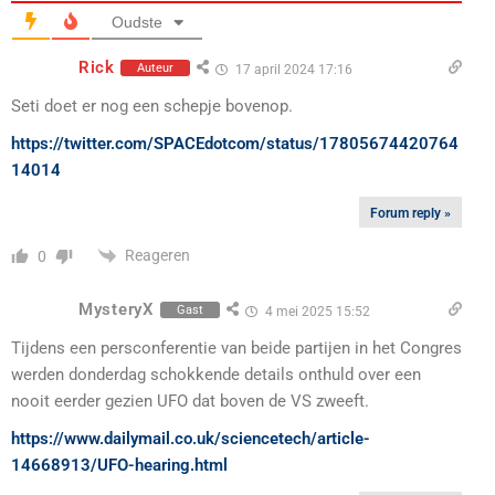
Oudste
Rick
Auteur
17 april 2024 17:16
Seti doet er nog een schepje bovenop.
https://twitter.com/SPACEdotcom/status/17805674420764
14014
Forum reply »
Reageren
0
MysteryX
Gast
4 mei 2025 15:52
Tijdens een persconferentie van beide partijen in het Congres
werden donderdag schokkende details onthuld over een
nooit eerder gezien UFO dat boven de VS zweeft.
https://www.dailymail.co.uk/sciencetech/article-
14668913/UFO-hearing.html