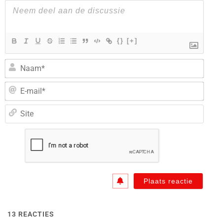
{}
[+]
Naa
E-
mail
Site
13
REACTIES