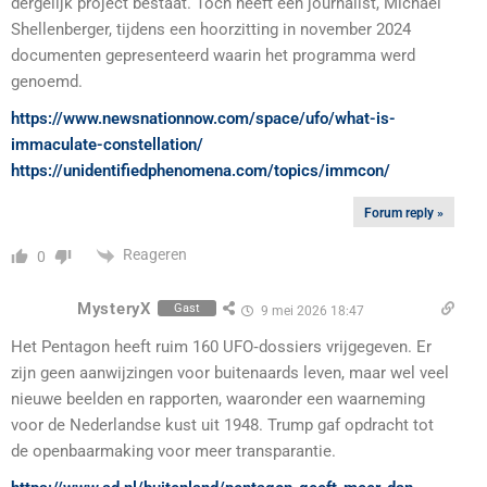
dergelijk project bestaat. Toch heeft een journalist, Michael
Shellenberger, tijdens een hoorzitting in november 2024
documenten gepresenteerd waarin het programma werd
genoemd.
https://www.newsnationnow.com/space/ufo/what-is-
immaculate-constellation/
https://unidentifiedphenomena.com/topics/immcon/
Forum reply »
Reageren
0
MysteryX
Gast
9 mei 2026 18:47
Het Pentagon heeft ruim 160 UFO‑dossiers vrijgegeven. Er
zijn geen aanwijzingen voor buitenaards leven, maar wel veel
nieuwe beelden en rapporten, waaronder een waarneming
voor de Nederlandse kust uit 1948. Trump gaf opdracht tot
de openbaarmaking voor meer transparantie.