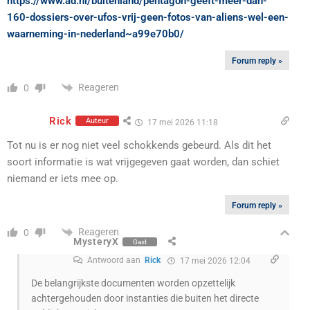
https://www.ad.nl/buitenland/pentagon-geeft-meer-dan-
160-dossiers-over-ufos-vrij-geen-fotos-van-aliens-wel-een-
waarneming-in-nederland~a99e70b0/
Forum reply »
Reageren
0
Rick
Auteur
17 mei 2026 11:18
Tot nu is er nog niet veel schokkends gebeurd. Als dit het
soort informatie is wat vrijgegeven gaat worden, dan schiet
niemand er iets mee op.
Forum reply »
Reageren
0
MysteryX
Gast
Antwoord aan
Rick
17 mei 2026 12:04
De belangrijkste documenten worden opzettelijk
achtergehouden door instanties die buiten het directe