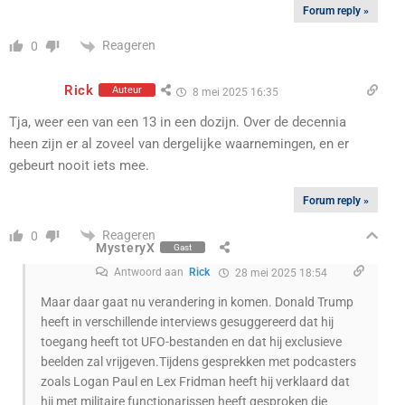
Forum reply »
Reageren
0
Rick
Auteur
8 mei 2025 16:35
Tja, weer een van een 13 in een dozijn. Over de decennia
heen zijn er al zoveel van dergelijke waarnemingen, en er
gebeurt nooit iets mee.
Forum reply »
Reageren
0
MysteryX
Gast
Antwoord aan
Rick
28 mei 2025 18:54
Maar daar gaat nu verandering in komen. Donald Trump
heeft in verschillende interviews gesuggereerd dat hij
toegang heeft tot UFO-bestanden en dat hij exclusieve
beelden zal vrijgeven.Tijdens gesprekken met podcasters
zoals Logan Paul en Lex Fridman heeft hij verklaard dat
hij met militaire functionarissen heeft gesproken die