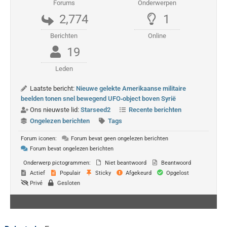
Forums
Onderwerpen
2,774
1
Berichten
Online
19
Leden
Laatste bericht:
Nieuwe gelekte Amerikaanse militaire
beelden tonen snel bewegend UFO‑object boven Syrië
Ons nieuwste lid:
Starseed2
Recente berichten
Ongelezen berichten
Tags
Forum iconen:
Forum bevat geen ongelezen berichten
Forum bevat ongelezen berichten
Onderwerp pictogrammen:
Niet beantwoord
Beantwoord
Actief
Populair
Sticky
Afgekeurd
Opgelost
Privé
Gesloten