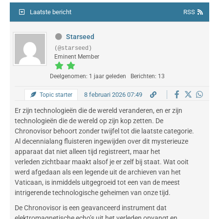
Laatste bericht
RSS
Starseed
(@starseed)
Eminent Member
Deelgenomen: 1 jaar geleden
Berichten: 13
8 februari 2026 07:49
Topic starter
Er zijn technologieën die de wereld veranderen, en er zijn
technologieën die de wereld op zijn kop zetten. De
Chronovisor behoort zonder twijfel tot die laatste categorie.
Al decennialang fluisteren ingewijden over dit mysterieuze
apparaat dat niet alleen tijd registreert, maar het
verleden
zichtbaar
maakt alsof je er zelf bij staat. Wat ooit
werd afgedaan als een legende uit de archieven van het
Vaticaan, is inmiddels uitgegroeid tot een van de meest
intrigerende technologische geheimen van onze tijd.
De Chronovisor is een geavanceerd instrument dat
elektromagnetische echo’s uit het verleden opvangt en