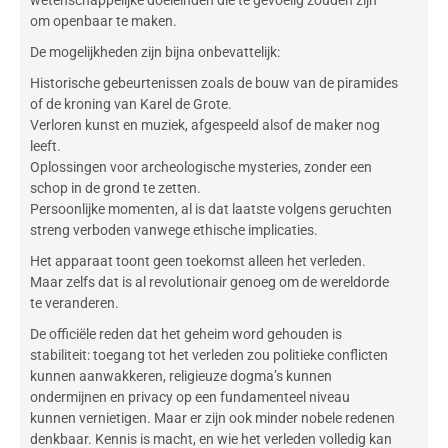
wetenschappelijke doeleinden die te gevoelig zouden zijn
om openbaar te maken.
De mogelijkheden zijn bijna onbevattelijk:
Historische gebeurtenissen
zoals de bouw van de piramides
of de kroning van Karel de Grote.
Verloren kunst en muziek
, afgespeeld alsof de maker nog
leeft.
Oplossingen voor archeologische mysteries
, zonder een
schop in de grond te zetten.
Persoonlijke momenten
, al is dat laatste volgens geruchten
streng verboden vanwege ethische implicaties.
Het apparaat toont geen toekomst alleen het verleden.
Maar zelfs dat is al revolutionair genoeg om de wereldorde
te veranderen.
De officiële reden dat het geheim word gehouden is
stabiliteit: toegang tot het verleden zou politieke conflicten
kunnen aanwakkeren, religieuze dogma’s kunnen
ondermijnen en privacy op een fundamenteel niveau
kunnen vernietigen. Maar er zijn ook minder nobele redenen
denkbaar. Kennis is macht, en wie het verleden volledig kan