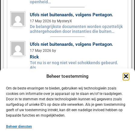
openheid…
Ufo’s niet buitenaards, volgens Pentagon.
17 May 2026 by MysteryX
De belangrijkste documenten worden opzettelijk
achtergehouden door instanties die buiten…
Ufo’s niet buitenaards, volgens Pentagon.
17 May 2026 by
Rick
Tot nu is er nog niet veel schokkends gebeurd.
Als…
Beheer toestemming
Ufo’s niet buitenaards, volgens Pentagon.
9 May 2026 by MysteryX
Om de beste ervaringen te bieden, gebruiken wij technologieën zoals
Het Pentagon heeft ruim 160 UFO‑dossiers
cookies om informatie over je apparaat op te slaan en/of te raadplegen.
vrijgegeven. Er zijn geen…
Door in te stemmen met deze technologieën kunnen wij gegevens zoals
surfgedrag of unieke ID's op deze site verwerken. Als je geen toestemming
geeft of uw toestemming intrekt, kan dit een nadelige invloed hebben op
bepaalde functies en mogelijkheden.
Beheer diensten