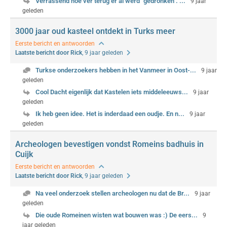
Verrassend hoe ver terug er al werd "gedronken". ...
9 jaar
geleden
3000 jaar oud kasteel ontdekt in Turks meer
Eerste bericht en antwoorden
Laatste bericht door Rick
, 9 jaar geleden
Turkse onderzoekers hebben in het Vanmeer in Oost-...
9 jaar
geleden
Cool Dacht eigenlijk dat Kastelen iets middeleeuws...
9 jaar
geleden
Ik heb geen idee. Het is inderdaad een oudje. En n...
9 jaar
geleden
Archeologen bevestigen vondst Romeins badhuis in
Cuijk
Eerste bericht en antwoorden
Laatste bericht door Rick
, 9 jaar geleden
Na veel onderzoek stellen archeologen nu dat de Br...
9 jaar
geleden
Die oude Romeinen wisten wat bouwen was :) De eers...
9
jaar geleden