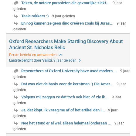
Teken, de notoire parasieten die gevaarlijke ziekt...
9 jaar
geleden
Taaie rakkers :)
9 jaar geleden
En nog kunnen ze geen dino creëren zoals bij Juras...
9 jaar
geleden
Oxford Researchers Make Startling Discovery About
Ancient St. Nicholas Relic
Eerste bericht en antwoorden
Laatste bericht door Vailixi
, 9 jaar geleden
Researchers at Oxford University have used modern ...
9 jaar
geleden
Dat was niet de basis voor de kerstman :) Die Amer...
9 jaar
geleden
Volgens mij zeggen ze dat toch ook hier, of zie ik...
9 jaar
geleden
Ja, dat klopt. Ik vraag me af of het artikel dan i...
9 jaar
geleden
Nee het stond er al wel, alleen helemaal onderaan ...
9 jaar
geleden