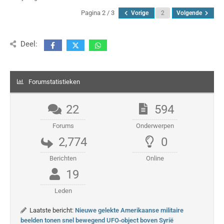
Pagina 2 / 3
Vorige
Volgende
Deel:
Forumstatistieken
22
594
Forums
Onderwerpen
2,774
0
Berichten
Online
19
Leden
Laatste bericht:
Nieuwe gelekte Amerikaanse militaire
beelden tonen snel bewegend UFO‑object boven Syrië