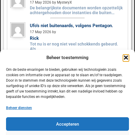
17 May 2026 by MysteryX
De belangrijkste documenten worden opzettelijk
achtergehouden door instanties die buiten…
Ufo’s niet buitenaards, volgens Pentagon.
17 May 2026 by
Rick
Tot nu is er nog niet veel schokkends gebeurd.
Als…
Beheer toestemming
Ufo’s niet buitenaards, volgens Pentagon.
9 May 2026 by MysteryX
Om de beste ervaringen te bieden, gebruiken wij technologieën zoals
Het Pentagon heeft ruim 160 UFO‑dossiers
cookies om informatie over je apparaat op te slaan en/of te raadplegen.
vrijgegeven. Er zijn geen…
Door in te stemmen met deze technologieën kunnen wij gegevens zoals
surfgedrag of unieke ID's op deze site verwerken. Als je geen toestemming
geeft of uw toestemming intrekt, kan dit een nadelige invloed hebben op
bepaalde functies en mogelijkheden.
Beheer diensten
© 2025 Dulcet.nl
Accepteren