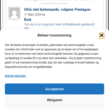
Ufo’s niet buitenaards, volgens Pentagon.
17 May 2026 by
Rick
Tot nu is er nog niet veel schokkends gebeurd.
Als…
Beheer toestemming
Ufo’s niet buitenaards, volgens Pentagon.
9 May 2026 by MysteryX
Om de beste ervaringen te bieden, gebruiken wij technologieën zoals
Het Pentagon heeft ruim 160 UFO‑dossiers
cookies om informatie over je apparaat op te slaan en/of te raadplegen.
vrijgegeven. Er zijn geen…
Door in te stemmen met deze technologieën kunnen wij gegevens zoals
surfgedrag of unieke ID's op deze site verwerken. Als je geen toestemming
geeft of uw toestemming intrekt, kan dit een nadelige invloed hebben op
bepaalde functies en mogelijkheden.
Beheer diensten
© 2025 Dulcet.nl
Accepteren
Weigeren