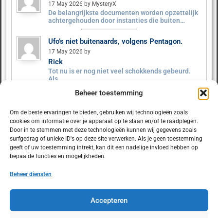
17 May 2026 by MysteryX
De belangrijkste documenten worden opzettelijk
achtergehouden door instanties die buiten…
Ufo’s niet buitenaards, volgens Pentagon.
17 May 2026 by
Rick
Tot nu is er nog niet veel schokkends gebeurd.
Als…
Beheer toestemming
Ufo’s niet buitenaards, volgens Pentagon.
9 May 2026 by MysteryX
Om de beste ervaringen te bieden, gebruiken wij technologieën zoals
Het Pentagon heeft ruim 160 UFO‑dossiers
cookies om informatie over je apparaat op te slaan en/of te raadplegen.
vrijgegeven. Er zijn geen…
Door in te stemmen met deze technologieën kunnen wij gegevens zoals
surfgedrag of unieke ID's op deze site verwerken. Als je geen toestemming
geeft of uw toestemming intrekt, kan dit een nadelige invloed hebben op
bepaalde functies en mogelijkheden.
Beheer diensten
© 2025 Dulcet.nl
Accepteren