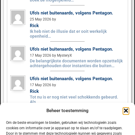
boek de mogelijkheid…
Ufo’s niet buitenaards, volgens Pentagon.
25 May 2026 by
Rick
Ik heb niet de illusie dat er ooit werkelijk
openheid…
Ufo’s niet buitenaards, volgens Pentagon.
17 May 2026 by MysteryX
De belangrijkste documenten worden opzettelijk
achtergehouden door instanties die buiten…
Ufo’s niet buitenaards, volgens Pentagon.
17 May 2026 by
Rick
Tot nu is er nog niet veel schokkends gebeurd.
Als…
Beheer toestemming
Ufo’s niet buitenaards, volgens Pentagon.
9 May 2026 by MysteryX
Om de beste ervaringen te bieden, gebruiken wij technologieën zoals
Het Pentagon heeft ruim 160 UFO‑dossiers
cookies om informatie over je apparaat op te slaan en/of te raadplegen.
vrijgegeven. Er zijn geen…
Door in te stemmen met deze technologieën kunnen wij gegevens zoals