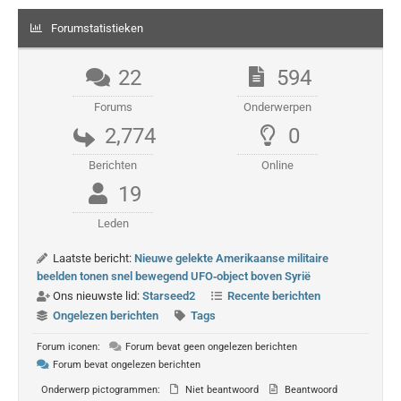
Forumstatistieken
22
594
Forums
Onderwerpen
2,774
0
Berichten
Online
19
Leden
Laatste bericht:
Nieuwe gelekte Amerikaanse militaire
beelden tonen snel bewegend UFO‑object boven Syrië
Ons nieuwste lid:
Starseed2
Recente berichten
Ongelezen berichten
Tags
Forum iconen:
Forum bevat geen ongelezen berichten
Forum bevat ongelezen berichten
Onderwerp pictogrammen:
Niet beantwoord
Beantwoord