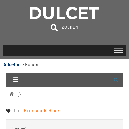
ZOEKEN
Dulcet.nl
>
Forum
Tag:
Bermudadriehoek
Zoek zin: