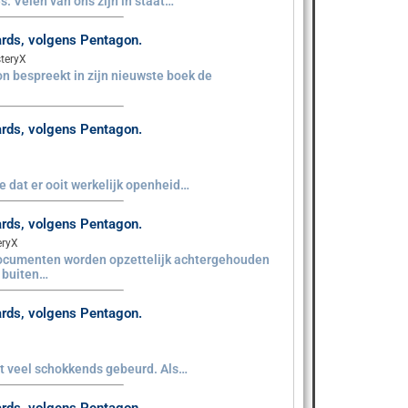
s. Velen van ons zijn in staat…
aards, volgens Pentagon.
teryX
n bespreekt in zijn nieuwste boek de
aards, volgens Pentagon.
sie dat er ooit werkelijk openheid…
aards, volgens Pentagon.
eryX
documenten worden opzettelijk achtergehouden
e buiten…
aards, volgens Pentagon.
iet veel schokkends gebeurd. Als…
aards, volgens Pentagon.