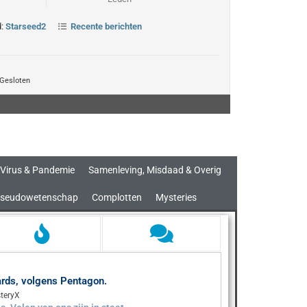
d:
Starseed2
Recente berichten
Gesloten
Virus & Pandemie
Samenleving, Misdaad & Overig
seudowetenschap
Complotten
Mysteries
aards, volgens Pentagon.
teryX