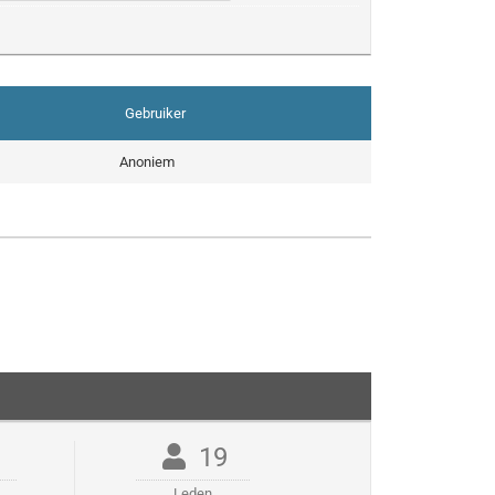
Gebruiker
Anoniem
19
Leden