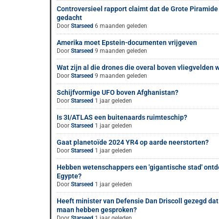
Controversieel rapport claimt dat de Grote Piramide
gedacht
Door
Starseed
6 maanden geleden
Amerika moet Epstein-documenten vrijgeven
Door
Starseed
9 maanden geleden
Wat zijn al die drones die overal boven vliegvelden
Door
Starseed
9 maanden geleden
Schijfvormige UFO boven Afghanistan?
Door
Starseed
1 jaar geleden
Is 3I/ATLAS een buitenaards ruimteschip?
Door
Starseed
1 jaar geleden
Gaat planetoïde 2024 YR4 op aarde neerstorten?
Door
Starseed
1 jaar geleden
Hebben wetenschappers een 'gigantische stad' ontd
Egypte?
Door
Starseed
1 jaar geleden
Heeft minister van Defensie Dan Driscoll gezegd dat
maan hebben gesproken?
Door
Starseed
1 jaar geleden