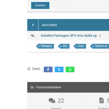
#
Berichttitel
Gelekte Pentagon UFO-foto duikt op
Pentagon
Ufo
Foto
Task Force
Deel:
Forumstatistieken
22
Forums
Onderw