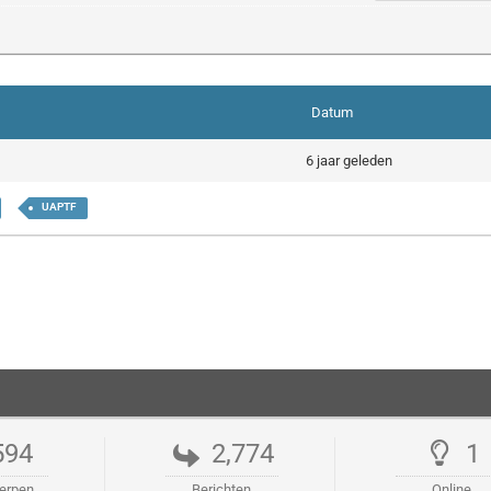
Datum
6 jaar geleden
UAPTF
594
2,774
1
erpen
Berichten
Online