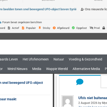
re beelden tonen snel bewegend UFO‑object boven Syrië
Ons nieuwste li
Forum bevat ongelezen berichten
oord
Actief
Populair
Sticky
Afgekeurd
Opgelost
Privé
aards Leven
Het Ufofenomeen
Natuur
Voeding & Gezondheid
or
Weird Nieuws
Media
Wappie Wereld
Alternatieve Media
P
en snel bewegend UFO‑object
Ufo’s niet buiten
sbaar maakt
2 August 2026 by Mys