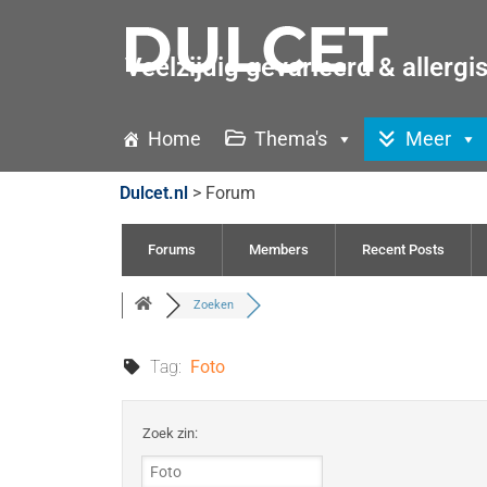
Veelzijdig gevarieerd & allergi
Home
Thema's
Meer
Dulcet.nl
>
Forum
Forums
Members
Recent Posts
Zoeken
Tag:
Foto
Zoek zin: