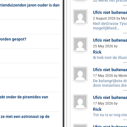
Zo werkt het precie
 tienduizenden jaren ouder is dan
Ufo’s niet buiten
2 August 2026 by Mys
Neil deGrasse Tyso
mogelijkheid…
 worden gespot?
Ufo’s niet buiten
25 May 2026 by
Rick
Ik heb niet de illu
Ufo’s niet buiten
17 May 2026 by Myst
De belangrijkste 
door instanties di
ekt onder de piramides van
Ufo’s niet buiten
17 May 2026 by
Rick
Tot nu is er nog n
 ze met een astronaut op de
Ufo’s niet buiten