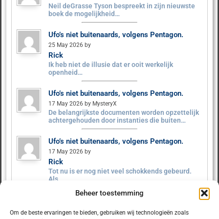
Neil deGrasse Tyson bespreekt in zijn nieuwste
boek de mogelijkheid…
Ufo’s niet buitenaards, volgens Pentagon.
25 May 2026 by
Rick
Ik heb niet de illusie dat er ooit werkelijk
openheid…
Ufo’s niet buitenaards, volgens Pentagon.
17 May 2026 by MysteryX
De belangrijkste documenten worden opzettelijk
achtergehouden door instanties die buiten…
Ufo’s niet buitenaards, volgens Pentagon.
17 May 2026 by
Rick
Tot nu is er nog niet veel schokkends gebeurd.
Als…
Beheer toestemming
Ufo’s niet buitenaards, volgens Pentagon.
9 May 2026 by MysteryX
Om de beste ervaringen te bieden, gebruiken wij technologieën zoals