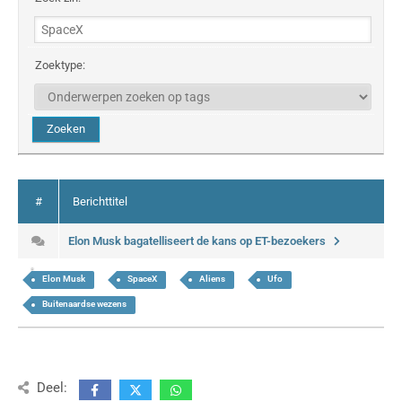
Zoektype:
#
Berichttitel
Elon Musk bagatelliseert de kans op ET-bezoekers
Elon Musk
SpaceX
Aliens
Ufo
Buitenaardse wezens
Deel: