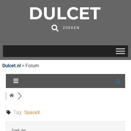
ZOEKEN
Dulcet.nl
>
Forum
Tag:
SpaceX
Zoek zin: