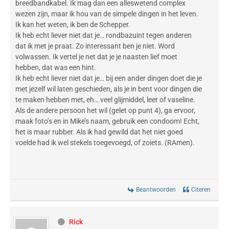
breedbandkabel. Ik mag dan een alleswetend complex
wezen zijn, maar ik hou van de simpele dingen in het leven.
Ik kan het weten, ik ben de Schepper.
Ik heb echt liever niet dat je… rondbazuint tegen anderen
dat ik met je praat. Zo interessant ben je niet. Word
volwassen. Ik vertel je net dat je je naasten lief moet
hebben, dat was een hint.
Ik heb echt liever niet dat je… bij een ander dingen doet die je
met jezelf wil laten geschieden, als je in bent voor dingen die
te maken hebben met, eh… veel glijmiddel, leer of vaseline.
Als de andere persoon het wil (gelet op punt 4), ga ervoor,
maak foto’s en in Mike’s naam, gebruik een condoom! Echt,
het is maar rubber. Als ik had gewild dat het niet goed
voelde had ik wel stekels toegevoegd, of zoiets. (RAmen).
Beantwoorden
Citeren
Rick