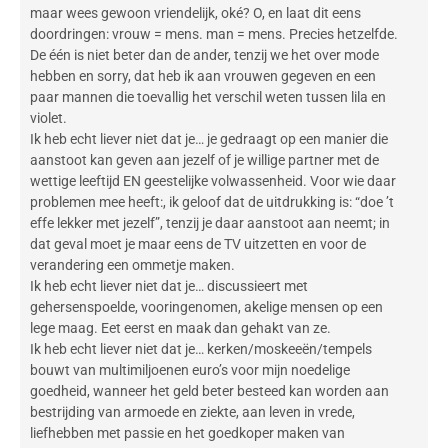
maar wees gewoon vriendelijk, oké? O, en laat dit eens
doordringen: vrouw = mens. man = mens. Precies hetzelfde.
De één is niet beter dan de ander, tenzij we het over mode
hebben en sorry, dat heb ik aan vrouwen gegeven en een
paar mannen die toevallig het verschil weten tussen lila en
violet.
Ik heb echt liever niet dat je… je gedraagt op een manier die
aanstoot kan geven aan jezelf of je willige partner met de
wettige leeftijd EN geestelijke volwassenheid. Voor wie daar
problemen mee heeft:, ik geloof dat de uitdrukking is: “doe ’t
effe lekker met jezelf”, tenzij je daar aanstoot aan neemt; in
dat geval moet je maar eens de TV uitzetten en voor de
verandering een ommetje maken.
Ik heb echt liever niet dat je… discussieert met
gehersenspoelde, vooringenomen, akelige mensen op een
lege maag. Eet eerst en maak dan gehakt van ze.
Ik heb echt liever niet dat je… kerken/moskeeën/tempels
bouwt van multimiljoenen euro’s voor mijn noedelige
goedheid, wanneer het geld beter besteed kan worden aan
bestrijding van armoede en ziekte, aan leven in vrede,
liefhebben met passie en het goedkoper maken van