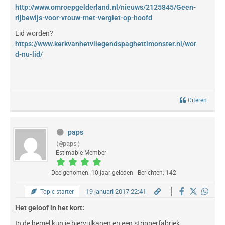
http://www.omroepgelderland.nl/nieuws/2125845/Geen-
rijbewijs-voor-vrouw-met-vergiet-op-hoofd
Lid worden?
https://www.kerkvanhetvliegendspaghettimonster.nl/wor
d-nu-lid/
Citeren
paps
(@paps)
Estimable Member
Deelgenomen: 10 jaar geleden
Berichten: 142
19 januari 2017 22:41
Topic starter
Het geloof in het kort:
In de hemel kun je biervulkanen en een stripperfabriek