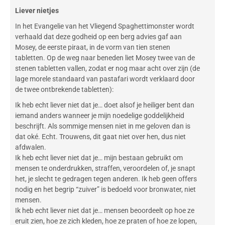
Liever nietjes
In het Evangelie van het Vliegend Spaghettimonster wordt
verhaald dat deze godheid op een berg advies gaf aan
Mosey, de eerste piraat, in de vorm van tien stenen
tabletten. Op de weg naar beneden liet Mosey twee van de
stenen tabletten vallen, zodat er nog maar acht over zijn (de
lage morele standaard van pastafari wordt verklaard door
de twee ontbrekende tabletten):
Ik heb echt liever niet dat je… doet alsof je heiliger bent dan
iemand anders wanneer je mijn noedelige goddelijkheid
beschrijft. Als sommige mensen niet in me geloven dan is
dat oké. Echt. Trouwens, dit gaat niet over hen, dus niet
afdwalen.
Ik heb echt liever niet dat je… mijn bestaan gebruikt om
mensen te onderdrukken, straffen, veroordelen of, je snapt
het, je slecht te gedragen tegen anderen. Ik heb geen offers
nodig en het begrip “zuiver” is bedoeld voor bronwater, niet
mensen.
Ik heb echt liever niet dat je… mensen beoordeelt op hoe ze
eruit zien, hoe ze zich kleden, hoe ze praten of hoe ze lopen,