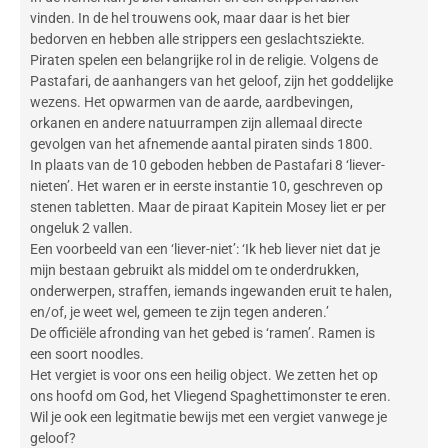
vinden. In de hel trouwens ook, maar daar is het bier
bedorven en hebben alle strippers een geslachtsziekte.
Piraten spelen een belangrijke rol in de religie. Volgens de
Pastafari, de aanhangers van het geloof, zijn het goddelijke
wezens. Het opwarmen van de aarde, aardbevingen,
orkanen en andere natuurrampen zijn allemaal directe
gevolgen van het afnemende aantal piraten sinds 1800.
In plaats van de 10 geboden hebben de Pastafari 8 ‘liever-
nieten’. Het waren er in eerste instantie 10, geschreven op
stenen tabletten. Maar de piraat Kapitein Mosey liet er per
ongeluk 2 vallen.
Een voorbeeld van een ‘liever-niet’: ‘Ik heb liever niet dat je
mijn bestaan gebruikt als middel om te onderdrukken,
onderwerpen, straffen, iemands ingewanden eruit te halen,
en/of, je weet wel, gemeen te zijn tegen anderen.’
De officiële afronding van het gebed is ‘ramen’. Ramen is
een soort noodles.
Het vergiet is voor ons een heilig object. We zetten het op
ons hoofd om God, het Vliegend Spaghettimonster te eren.
Wil je ook een legitmatie bewijs met een vergiet vanwege je
geloof?