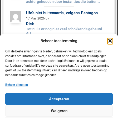
achtergehouden door instanties die buiten…
Ufo’s niet buitenaards, volgens Pentagon.
17 May 2026 by
Rick
Tot nu is er nog niet veel schokkends gebeurd.
Als…
Beheer toestemming
Ufo’s niet buitenaards, volgens Pentagon.
9 May 2026 by MysteryX
Om de beste ervaringen te bieden, gebruiken wij technologieën zoals
Het Pentagon heeft ruim 160 UFO‑dossiers
cookies om informatie over je apparaat op te slaan en/of te raadplegen.
vrijgegeven. Er zijn geen…
Door in te stemmen met deze technologieën kunnen wij gegevens zoals
surfgedrag of unieke ID's op deze site verwerken. Als je geen toestemming
geeft of uw toestemming intrekt, kan dit een nadelige invloed hebben op
bepaalde functies en mogelijkheden.
Beheer diensten
© 2025 Dulcet.nl
Accepteren
Weigeren