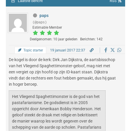
Laatste bericht
RSS
paps
(@paps)
Estimable Member
Deelgenomen: 10 jaar geleden
Berichten: 142
19 januari 2017 22:37
Topic starter
De kogel is door de kerk: Dirk Jan Dijkstra, de aartsbisschop
van het Vliegend Spaghettimonster-geloof, mag niet met
een vergiet op zijn hoofd op zijn ID-kaart staan. Dijkstra
vindt dat de rechters een fout hebben gemaakt, dus hij gaat
in hoger beroep.
Het Vliegend Spaghettimonster is de god van het
pastafarianisme. De godsdienst is in 2005
opgericht door Amerikaan Bobby Henderson. Het
geloof steekt de draak met religie en bekritiseert
de manier waarop les wordt gegeven over de
schepping van de aarde op scholen. Pastafarians