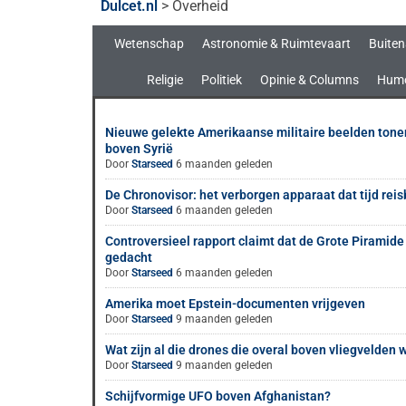
Dulcet.nl
>
Overheid
Wetenschap
Astronomie & Ruimtevaart
Buiten
Religie
Politiek
Opinie & Columns
Hum
Nieuwe gelekte Amerikaanse militaire beelden ton
boven Syrië
Door
Starseed
6 maanden geleden
De Chronovisor: het verborgen apparaat dat tijd rei
Door
Starseed
6 maanden geleden
Controversieel rapport claimt dat de Grote Piramide
gedacht
Door
Starseed
6 maanden geleden
Amerika moet Epstein-documenten vrijgeven
Door
Starseed
9 maanden geleden
Wat zijn al die drones die overal boven vliegvelden
Door
Starseed
9 maanden geleden
Schijfvormige UFO boven Afghanistan?