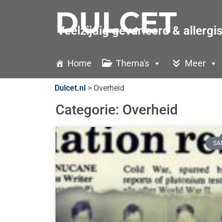
Veelzijdig gevarieerd & allergi
Home
Thema's
Meer
Dulcet.nl
>
Overheid
Categorie: Overheid
SA