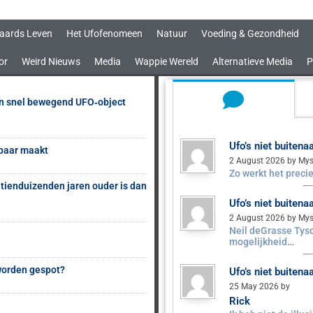
aards Leven
Het Ufofenomeen
Natuur
Voeding & Gezondheid
or
Weird Nieuws
Media
Wappie Wereld
Alternatieve Media
P
en snel bewegend UFO‑object
Ufo’s niet buiten
sbaar maakt
2 August 2026 by Mys
Zo werkt het precie
 tienduizenden jaren ouder is dan
Ufo’s niet buiten
2 August 2026 by Mys
Neil deGrasse Tyso
mogelijkheid…
 worden gespot?
Ufo’s niet buiten
25 May 2026 by
Rick