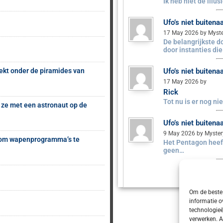
Ik heb niet de illu
Ufo’s niet buiten
17 May 2026 by Myst
De belangrijkste 
door instanties di
ekt onder de piramides van
Ufo’s niet buiten
17 May 2026 by
Rick
Tot nu is er nog n
 ze met een astronaut op de
Ufo’s niet buiten
9 May 2026 by Myste
s om wapenprogramma’s te
Het Pentagon heeft
geen…
Om de beste 
informatie o
technologieë
verwerken. A