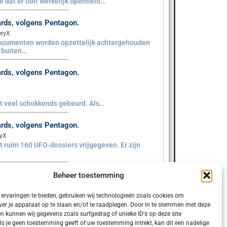
sie dat er ooit werkelijk openheid…
aards, volgens Pentagon.
eryX
documenten worden opzettelijk achtergehouden
e buiten…
aards, volgens Pentagon.
iet veel schokkends gebeurd. Als…
aards, volgens Pentagon.
ryX
 ruim 160 UFO‑dossiers vrijgegeven. Er zijn
Beheer toestemming
ervaringen te bieden, gebruiken wij technologieën zoals cookies om
ver je apparaat op te slaan en/of te raadplegen. Door in te stemmen met deze
n kunnen wij gegevens zoals surfgedrag of unieke ID's op deze site
ls je geen toestemming geeft of uw toestemming intrekt, kan dit een nadelige