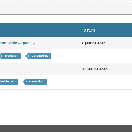
Datum
rona is biowapen’
6 jaar geleden
Biowapen
Coronavirus
10 jaar geleden
luchtmacht
van wulfen