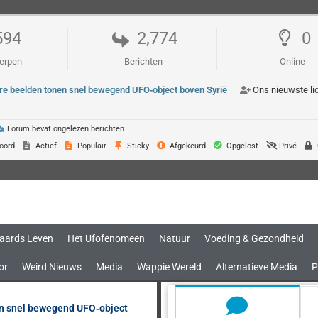
594
2,774
0
erpen
Berichten
Online
re beelden tonen snel bewegend UFO‑object boven Syrië
Ons nieuwste li
Forum bevat ongelezen berichten
oord
Actief
Populair
Sticky
Afgekeurd
Opgelost
Privé
aards Leven
Het Ufofenomeen
Natuur
Voeding & Gezondheid
or
Weird Nieuws
Media
Wappie Wereld
Alternatieve Media
P
en snel bewegend UFO‑object