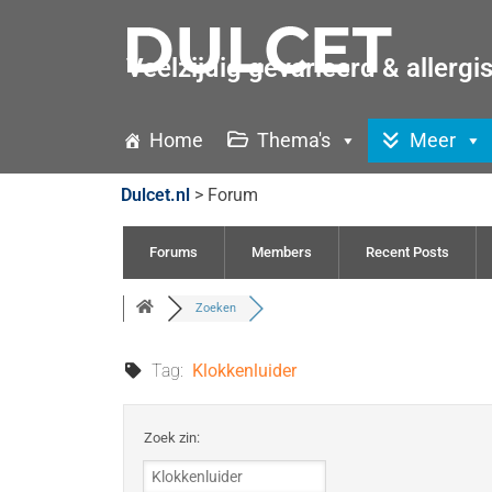
Veelzijdig gevarieerd & allergi
Home
Thema's
Meer
Dulcet.nl
>
Forum
Forums
Members
Recent Posts
Zoeken
Tag:
Klokkenluider
Zoek zin: