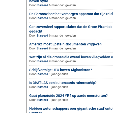
boven Syrië
Door
Starseed
6 maanden geleden
De Chronovisor: het verborgen apparaat dat tijd rei
Door
Starseed
6 maanden geleden
Controversieel rapport claimt dat de Grote Piramide
gedacht
Door
Starseed
6 maanden geleden
Amerika moet Epstein-documenten vrijgeven
Door
Starseed
9 maanden geleden
Wat zijn al die drones die overal boven vliegvelden
Door
Starseed
9 maanden geleden
Schijfvormige UFO boven Afghanistan?
Door
Starseed
1 jaar geleden
Is 3I/ATLAS een buitenaards ruimteschip?
Door
Starseed
1 jaar geleden
Gaat planetoïde 2024 YR4 op aarde neerstorten?
Door
Starseed
1 jaar geleden
Hebben wetenschappers een 'gigantische stad' ontd