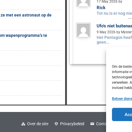
17 May 2026 by
Rick
Tot nu is er nog n
 ze met een astronaut op de
Ufo’s niet buiten
9 May 2026 by Myste
s om wapenprogramma’s te
Het Pentagon heeft
geen…
Om de beste 
informatie o
technologieë
verwerken. A
invloed hebb
Beheer dien
Acc
Over de site
Privacybeleid
Contact