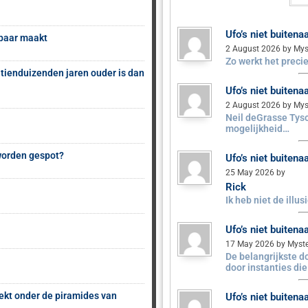
Ufo’s niet buiten
sbaar maakt
2 August 2026 by Mys
Zo werkt het precie
 tienduizenden jaren ouder is dan
Ufo’s niet buiten
2 August 2026 by Mys
Neil deGrasse Tyso
mogelijkheid…
 worden gespot?
Ufo’s niet buiten
25 May 2026 by
Rick
Ik heb niet de illu
Ufo’s niet buiten
17 May 2026 by Myst
De belangrijkste 
door instanties di
ekt onder de piramides van
Ufo’s niet buiten