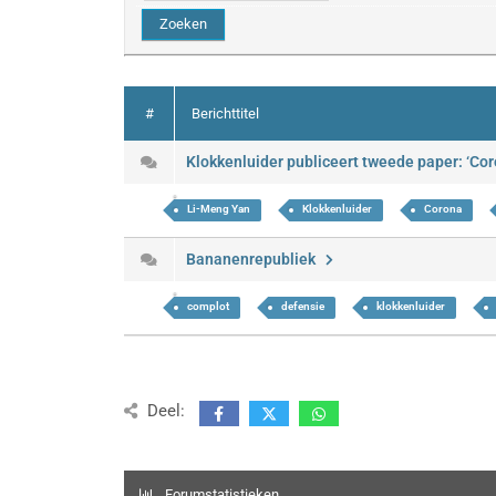
#
Berichttitel
Klokkenluider publiceert tweede paper: ‘Co
Li-Meng Yan
Klokkenluider
Corona
Bananenrepubliek
complot
defensie
klokkenluider
Deel:
Forumstatistieken