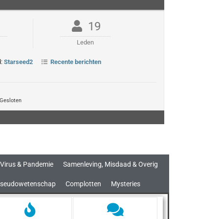
19
Leden
d:
Starseed2
Recente berichten
Gesloten
Virus & Pandemie
Samenleving, Misdaad & Overig
seudowetenschap
Complotten
Mysteries