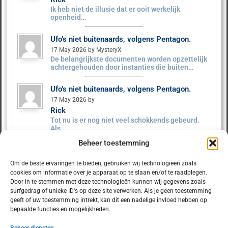
Ik heb niet de illusie dat er ooit werkelijk
openheid…
Ufo’s niet buitenaards, volgens Pentagon.
17 May 2026 by MysteryX
De belangrijkste documenten worden opzettelijk
achtergehouden door instanties die buiten…
Ufo’s niet buitenaards, volgens Pentagon.
17 May 2026 by
Rick
Tot nu is er nog niet veel schokkends gebeurd.
Als…
Beheer toestemming
Ufo’s niet buitenaards, volgens Pentagon.
9 May 2026 by MysteryX
Om de beste ervaringen te bieden, gebruiken wij technologieën zoals
Het Pentagon heeft ruim 160 UFO‑dossiers
cookies om informatie over je apparaat op te slaan en/of te raadplegen.
vrijgegeven. Er zijn geen…
Door in te stemmen met deze technologieën kunnen wij gegevens zoals
surfgedrag of unieke ID's op deze site verwerken. Als je geen toestemming
geeft of uw toestemming intrekt, kan dit een nadelige invloed hebben op
bepaalde functies en mogelijkheden.