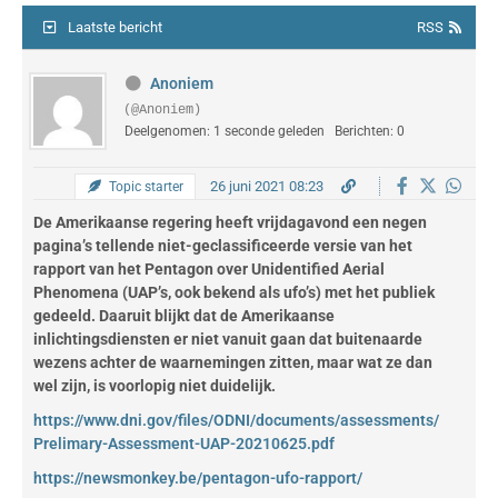
Laatste bericht
RSS
Anoniem
(@Anoniem)
Deelgenomen: 1 seconde geleden
Berichten: 0
26 juni 2021 08:23
Topic starter
De Amerikaanse regering heeft vrijdagavond een negen
pagina’s tellende niet-geclassificeerde versie van het
rapport van het Pentagon over Unidentified Aerial
Phenomena (UAP’s, ook bekend als ufo’s) met het publiek
gedeeld. Daaruit blijkt dat de Amerikaanse
inlichtingsdiensten er niet vanuit gaan dat buitenaarde
wezens achter de waarnemingen zitten, maar wat ze dan
wel zijn, is voorlopig niet duidelijk.
https://www.dni.gov/files/ODNI/documents/assessments/
Prelimary-Assessment-UAP-20210625.pdf
https://newsmonkey.be/pentagon-ufo-rapport/