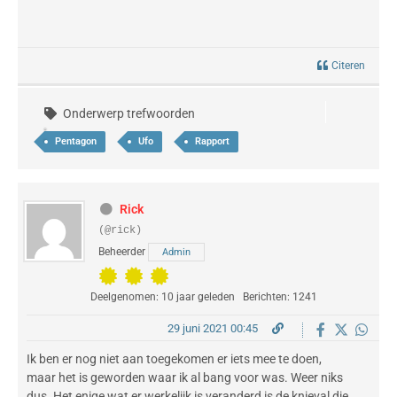
Citeren
Onderwerp trefwoorden
Pentagon
Ufo
Rapport
Rick
(@rick)
Beheerder
Admin
Deelgenomen: 10 jaar geleden
Berichten: 1241
29 juni 2021 00:45
Ik ben er nog niet aan toegekomen er iets mee te doen,
maar het is geworden waar ik al bang voor was. Weer niks
dus. Het enige wat er werkelijk is veranderd is de knieval die