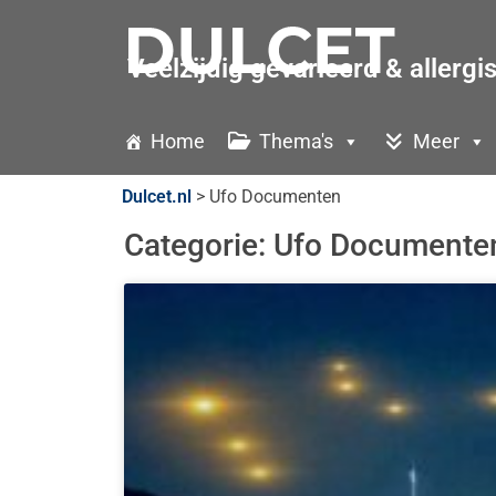
Veelzijdig gevarieerd & allergi
Home
Thema's
Meer
Dulcet.nl
>
Ufo Documenten
Categorie: Ufo Documente