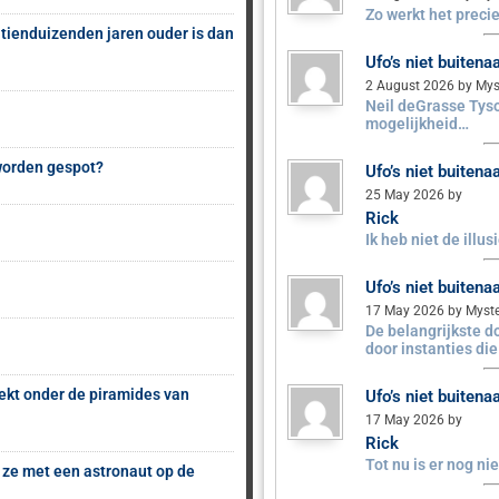
Zo werkt het precie
 tienduizenden jaren ouder is dan
Ufo’s niet buiten
2 August 2026 by Mys
Neil deGrasse Tyso
mogelijkheid…
 worden gespot?
Ufo’s niet buiten
25 May 2026 by
Rick
Ik heb niet de illu
Ufo’s niet buiten
17 May 2026 by Myst
De belangrijkste 
door instanties di
ekt onder de piramides van
Ufo’s niet buiten
17 May 2026 by
Rick
Tot nu is er nog n
 ze met een astronaut op de