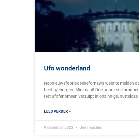
Ufo wonderland
Nepnieuwsfabriek Ninefornews weet te melden dat 
heeft geborgen. Minimaal! Drie anonieme bronnen
Het ufofenomeen verzuipt in onzinnige, nutteloze en
LEES VERDER »
9 december 2023
Geen reacties