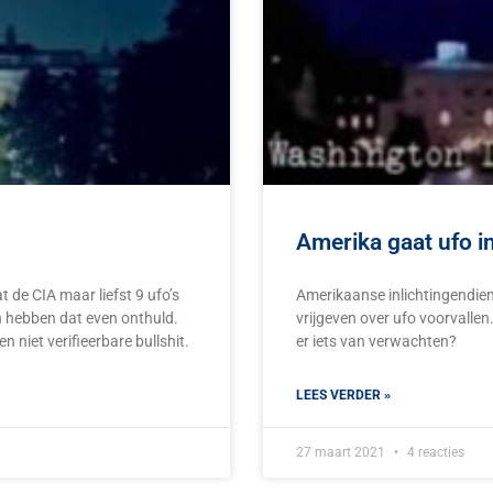
Amerika gaat ufo i
de CIA maar liefst 9 ufo’s
Amerikaanse inlichtingendien
 hebben dat even onthuld.
vrijgeven over ufo voorvalle
 niet verifieerbare bullshit.
er iets van verwachten?
LEES VERDER »
27 maart 2021
4 reacties