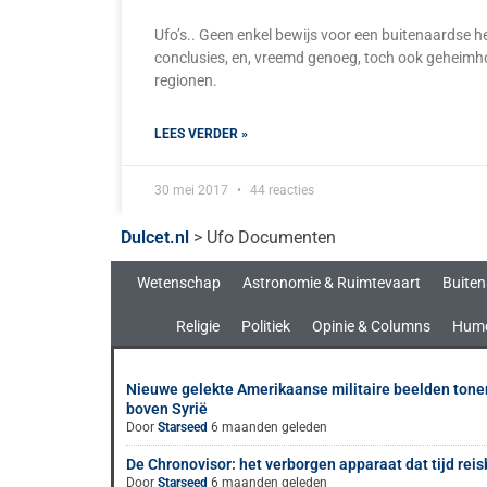
Ufo’s.. Geen enkel bewijs voor een buitenaardse 
conclusies, en, vreemd genoeg, toch ook geheimh
regionen.
LEES VERDER »
30 mei 2017
44 reacties
Dulcet.nl
>
Ufo Documenten
Wetenschap
Astronomie & Ruimtevaart
Buiten
Religie
Politiek
Opinie & Columns
Hum
Nieuwe gelekte Amerikaanse militaire beelden ton
boven Syrië
Door
Starseed
6 maanden geleden
De Chronovisor: het verborgen apparaat dat tijd rei
Door
Starseed
6 maanden geleden