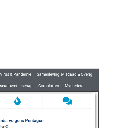
Virus & Pandemie
Samenleving, Misdaad & Overig
seudowetenschap
Complotten
Mysteries
aards, volgens Pentagon.
teryX