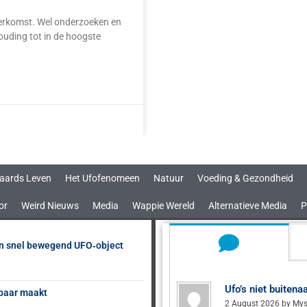
herkomst. Wel onderzoeken en
ouding tot in de hoogste
aards Leven
Het Ufofenomeen
Natuur
Voeding & Gezondheid
or
Weird Nieuws
Media
Wappie Wereld
Alternatieve Media
P
en snel bewegend UFO‑object
Ufo’s niet buiten
sbaar maakt
2 August 2026 by Mys