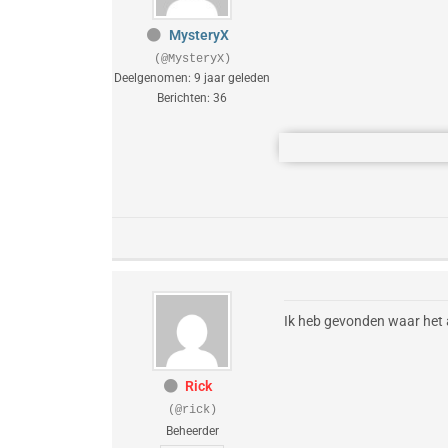
MysteryX
(@MysteryX)
Deelgenomen: 9 jaar geleden
Berichten: 36
Ik heb gevonden waar het aa
Rick
(@rick)
Beheerder