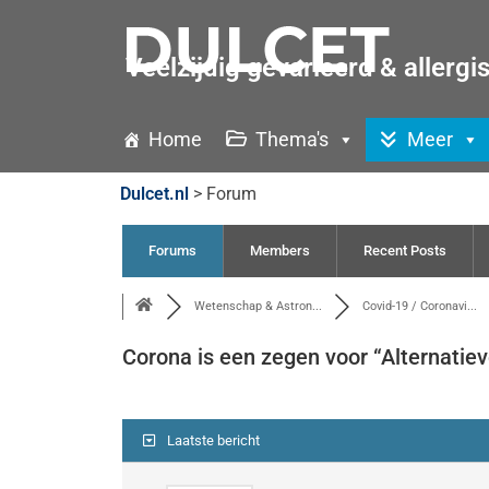
Veelzijdig gevarieerd & allergi
Home
Thema's
Meer
Dulcet.nl
>
Forum
Forums
Members
Recent Posts
Wetenschap & Astron...
Covid-19 / Coronavi...
Corona is een zegen voor “Alternatie
Laatste bericht