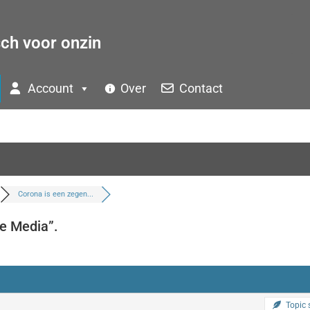
sch voor onzin
Account
Over
Contact
Corona is een zegen...
ve Media”.
Topic s