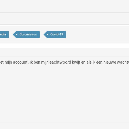
edia
Coronavirus
Covid-19
 met mijn account. Ik ben mijn eachtwoord kwijt en als ik een nieuwe wach