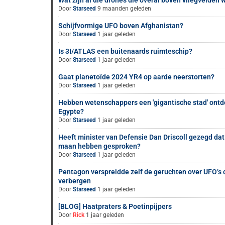
Wat zijn al die drones die overal boven vliegvelden
Door
Starseed
9 maanden geleden
Schijfvormige UFO boven Afghanistan?
Door
Starseed
1 jaar geleden
Is 3I/ATLAS een buitenaards ruimteschip?
Door
Starseed
1 jaar geleden
Gaat planetoïde 2024 YR4 op aarde neerstorten?
Door
Starseed
1 jaar geleden
Hebben wetenschappers een 'gigantische stad' ontd
Egypte?
Door
Starseed
1 jaar geleden
Heeft minister van Defensie Dan Driscoll gezegd dat
maan hebben gesproken?
Door
Starseed
1 jaar geleden
Pentagon verspreidde zelf de geruchten over UFO’
verbergen
Door
Starseed
1 jaar geleden
[BLOG] Haatpraters & Poetinpijpers
Door
Rick
1 jaar geleden