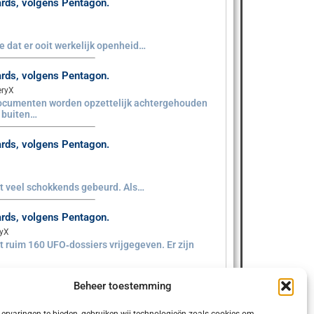
aards, volgens Pentagon.
sie dat er ooit werkelijk openheid…
aards, volgens Pentagon.
eryX
documenten worden opzettelijk achtergehouden
e buiten…
aards, volgens Pentagon.
iet veel schokkends gebeurd. Als…
aards, volgens Pentagon.
ryX
 ruim 160 UFO‑dossiers vrijgegeven. Er zijn
Beheer toestemming