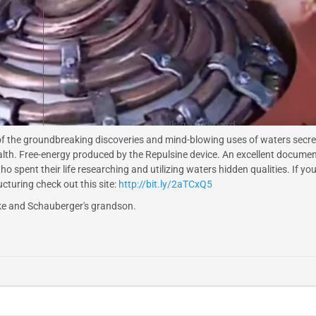
Ik ga akkoord
 of the groundbreaking discoveries and mind-blowing uses of waters secr
ealth. Free-energy produced by the Repulsine device. An excellent docume
o spent their life researching and utilizing waters hidden qualities. If y
cturing check out this site:
http://bit.ly/2aTCxQ5
zke and Schauberger's grandson.