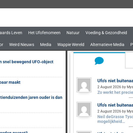
aards Leven
Het Ufofenomeen
Natuur
Voeding & Gezondheid
or
Weird Nieuws
Media
Wappie Wereld
Alternatieve Media
P
en snel bewegend UFO‑object
Ufo’s niet buiten
sbaar maakt
2 August 2026 by Mys
Zo werkt het precie
 tienduizenden jaren ouder is dan
Ufo’s niet buiten
2 August 2026 by Mys
Neil deGrasse Tyso
mogelijkheid…