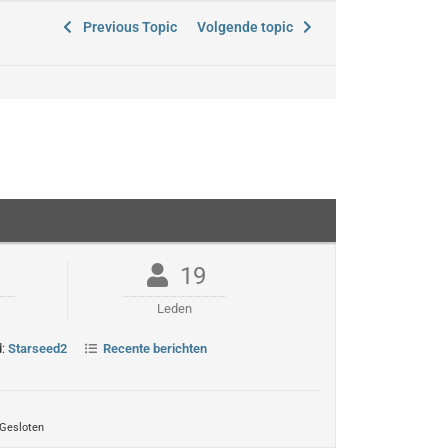
Previous Topic
Volgende topic
19
Leden
d:
Starseed2
Recente berichten
Gesloten