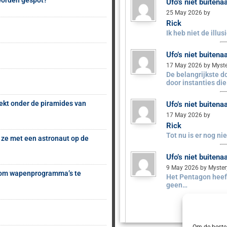
 worden gespot?
Ufo’s niet buiten
25 May 2026 by
Rick
Ik heb niet de illu
Ufo’s niet buiten
17 May 2026 by Myst
De belangrijkste 
door instanties di
ekt onder de piramides van
Ufo’s niet buiten
17 May 2026 by
Rick
Tot nu is er nog n
 ze met een astronaut op de
Ufo’s niet buiten
9 May 2026 by Myste
s om wapenprogramma’s te
Het Pentagon heeft
geen…