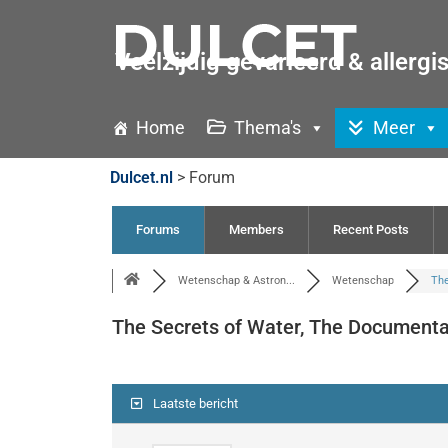
Veelzijdig gevarieerd & allergi
Home
Thema's
Meer
Dulcet.nl
>
Forum
Forums
Members
Recent Posts
Wetenschap & Astron...
Wetenschap
The
The Secrets of Water, The Documenta
Laatste bericht