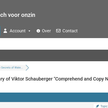
sch voor onzin
Account
Over
Contact
Klik op 'Ik ga akkoord' om Youtube in te schakelen
Cookiebeleid
 Secrets of Wate...
ry of Viktor Schauberger "Comprehend and Copy N
Topic 