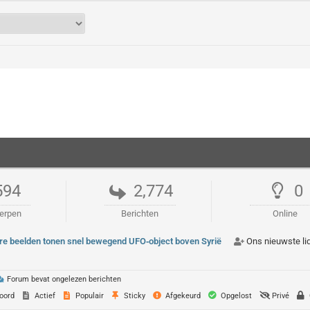
594
2,774
0
erpen
Berichten
Online
re beelden tonen snel bewegend UFO‑object boven Syrië
Ons nieuwste li
Forum bevat ongelezen berichten
oord
Actief
Populair
Sticky
Afgekeurd
Opgelost
Privé