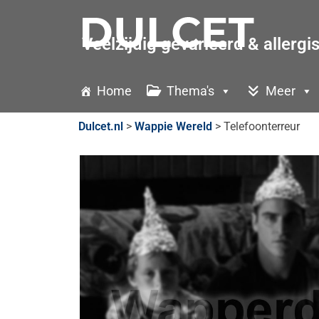
Veelzijdig gevarieerd & allergi
Home
Thema's
Meer
Dulcet.nl
>
Wappie Wereld
>
Telefoonterreur