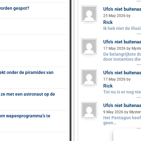
 worden gespot?
Ufo’s niet buiten
25 May 2026 by
Rick
Ik heb niet de illu
Ufo’s niet buiten
17 May 2026 by Myst
De belangrijkste 
door instanties di
ekt onder de piramides van
Ufo’s niet buiten
17 May 2026 by
Rick
Tot nu is er nog n
 ze met een astronaut op de
Ufo’s niet buiten
9 May 2026 by Myste
s om wapenprogramma’s te
Het Pentagon heeft
geen…