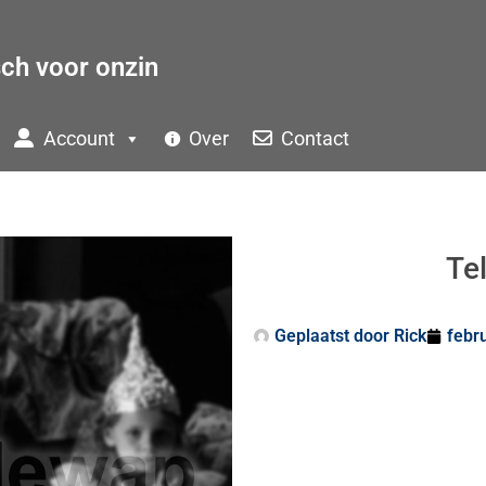
sch voor onzin
Account
Over
Contact
Te
Geplaatst door
Rick
febru