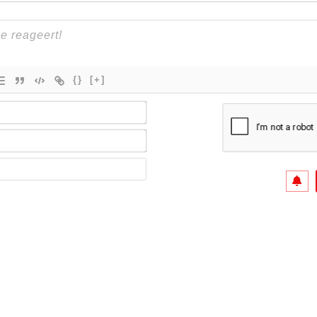
{}
[+]
Naam*
E-
mail*
Site