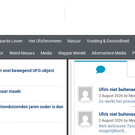
aards Leven
Het Ufofenomeen
Natuur
Voeding & Gezondheid
or
Weird Nieuws
Media
Wappie Wereld
Alternatieve Media
P
en snel bewegend UFO‑object
Ufo’s niet buiten
sbaar maakt
2 August 2026 by Mys
Zo werkt het precie
 tienduizenden jaren ouder is dan
Ufo’s niet buiten
2 August 2026 by Mys
Neil deGrasse Tyso
mogelijkheid…