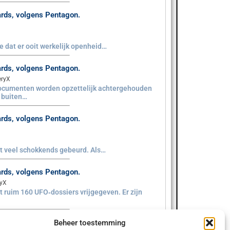
aards, volgens Pentagon.
sie dat er ooit werkelijk openheid…
aards, volgens Pentagon.
eryX
documenten worden opzettelijk achtergehouden
e buiten…
aards, volgens Pentagon.
iet veel schokkends gebeurd. Als…
aards, volgens Pentagon.
ryX
 ruim 160 UFO‑dossiers vrijgegeven. Er zijn
Beheer toestemming