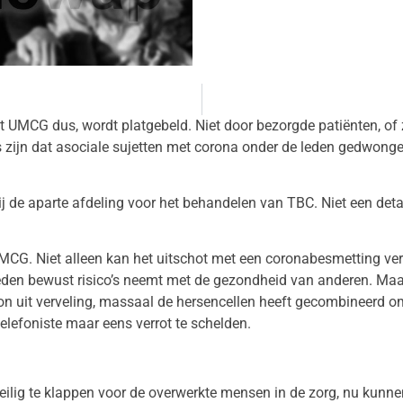
 UMCG dus, wordt platgebeld. Niet door bezorgde patiënten, of z
s zijn dat asociale sujetten met corona onder de leden gedwon
de aparte afdeling voor het behandelen van TBC. Niet een deta
MCG. Niet alleen kan het uitschot met een coronabesmetting v
 leden bewust risico’s neemt met de gezondheid van anderen. M
oon uit verveling, massaal de hersencellen heeft gecombineerd 
elefoniste maar eens verrot te schelden.
eilig te klappen voor de overwerkte mensen in de zorg, nu kunnen