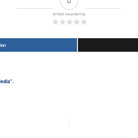
0
Artikel waardering
len
Media”.