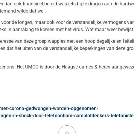
 dan ook financieel bereid was iets bij te dragen aan de hardw
 iemand wilde dat wel.
nest voor de longen, maar ook voor de verstandelijke vermogens v
s in aanraking te komen met het virus. Wat maar weer bewijst ho
resse van deze groep wappies met een hoop degelijke en feitel
en dat het uiten van de verstandelijke beperkingen van deze groe
onder ons: Het UMCG is door de Haagse dames & heren aangewezen
d-met-corona-gedwongen-worden-opgenomen-
ningen-in-shock-door-telefoonbom-complotdenkers-telefonis