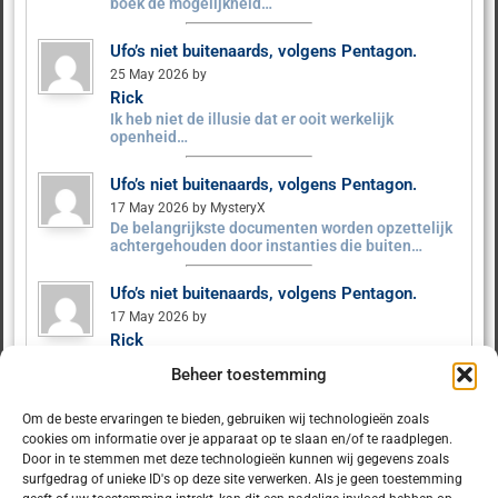
boek de mogelijkheid…
Ufo’s niet buitenaards, volgens Pentagon.
25 May 2026 by
Rick
Ik heb niet de illusie dat er ooit werkelijk
openheid…
Ufo’s niet buitenaards, volgens Pentagon.
17 May 2026 by MysteryX
De belangrijkste documenten worden opzettelijk
achtergehouden door instanties die buiten…
Ufo’s niet buitenaards, volgens Pentagon.
17 May 2026 by
Rick
Tot nu is er nog niet veel schokkends gebeurd.
Beheer toestemming
Als…
Om de beste ervaringen te bieden, gebruiken wij technologieën zoals
Ufo’s niet buitenaards, volgens Pentagon.
cookies om informatie over je apparaat op te slaan en/of te raadplegen.
9 May 2026 by MysteryX
Door in te stemmen met deze technologieën kunnen wij gegevens zoals
Het Pentagon heeft ruim 160 UFO‑dossiers
surfgedrag of unieke ID's op deze site verwerken. Als je geen toestemming
vrijgegeven. Er zijn geen…