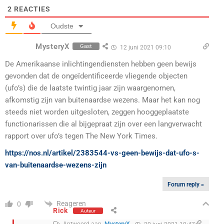
2
REACTIES
Oudste
MysteryX
Gast
12 juni 2021 09:10
De Amerikaanse inlichtingendiensten hebben geen bewijs
gevonden dat de ongeïdentificeerde vliegende objecten
(ufo’s) die de laatste twintig jaar zijn waargenomen,
afkomstig zijn van buitenaardse wezens. Maar het kan nog
steeds niet worden uitgesloten, zeggen hooggeplaatste
functionarissen die al bijgepraat zijn over een langverwacht
rapport over ufo’s tegen The New York Times.
https://nos.nl/artikel/2383544-vs-geen-bewijs-dat-ufo-s-
van-buitenaardse-wezens-zijn
Forum reply »
Reageren
0
Rick
Auteur