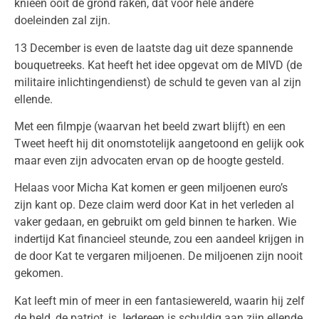
knieën ooit de grond raken, dat voor hele andere
doeleinden zal zijn.
13 December is even de laatste dag uit deze spannende
bouquetreeks. Kat heeft het idee opgevat om de MIVD (de
militaire inlichtingendienst) de schuld te geven van al zijn
ellende.
Met een filmpje (waarvan het beeld zwart blijft) en een
Tweet heeft hij dit onomstotelijk aangetoond en gelijk ook
maar even zijn advocaten ervan op de hoogte gesteld.
Helaas voor Micha Kat komen er geen miljoenen euro’s
zijn kant op. Deze claim werd door Kat in het verleden al
vaker gedaan, en gebruikt om geld binnen te harken. Wie
indertijd Kat financieel steunde, zou een aandeel krijgen in
de door Kat te vergaren miljoenen. De miljoenen zijn nooit
gekomen.
Kat leeft min of meer in een fantasiewereld, waarin hij zelf
de held, de patriot, is. Iedereen is schuldig aan zijn ellende,