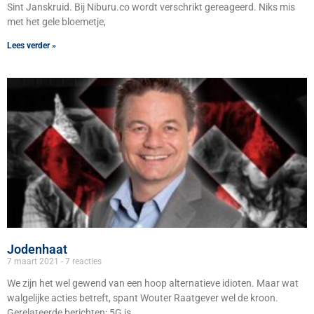
Sint Janskruid. Bij Niburu.co wordt verschrikt gereageerd. Niks mis
met het gele bloemetje,
Lees verder »
Jodenhaat
7 maart 2021
7 reacties
We zijn het wel gewend van een hoop alternatieve idioten. Maar wat
walgelijke acties betreft, spant Wouter Raatgever wel de kroon.
Gerelateerde berichten: 5G is