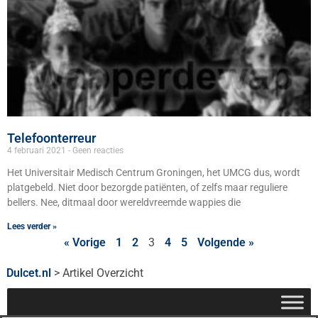
Telefoonterreur
4 februari 2021
Geen reacties
Het Universitair Medisch Centrum Groningen, het UMCG dus, wordt
platgebeld. Niet door bezorgde patiënten, of zelfs maar reguliere
bellers. Nee, ditmaal door wereldvreemde wappies die
Lees verder »
« Vorige
1
2
3
4
5
Volgende »
Dulcet.nl
>
Artikel Overzicht