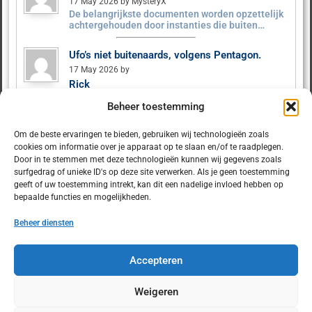
17 May 2026 by MysteryX
De belangrijkste documenten worden opzettelijk
achtergehouden door instanties die buiten…
Ufo’s niet buitenaards, volgens Pentagon.
17 May 2026 by
Rick
Tot nu is er nog niet veel schokkends gebeurd.
Beheer toestemming
Als…
Om de beste ervaringen te bieden, gebruiken wij technologieën zoals
Ufo’s niet buitenaards, volgens Pentagon.
cookies om informatie over je apparaat op te slaan en/of te raadplegen.
9 May 2026 by MysteryX
Door in te stemmen met deze technologieën kunnen wij gegevens zoals
Het Pentagon heeft ruim 160 UFO‑dossiers
surfgedrag of unieke ID's op deze site verwerken. Als je geen toestemming
vrijgegeven. Er zijn geen…
geeft of uw toestemming intrekt, kan dit een nadelige invloed hebben op
bepaalde functies en mogelijkheden.
Beheer diensten
Accepteren
© 2025 Dulcet.nl
Weigeren